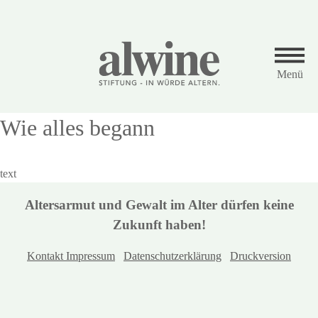
Menü
Zur
Startseite
Wie alles begann
Anschrift
Alwine Stiftung - in Würde altern
text
Marktplatz 18
Altersarmut und Gewalt im Alter dürfen keine
69469 Weinheim
Zukunft haben!
Internet
Kontakt Impressum
Datenschutzerklärung
Druckversion
kontakt@alwine.de
www.alwine.de